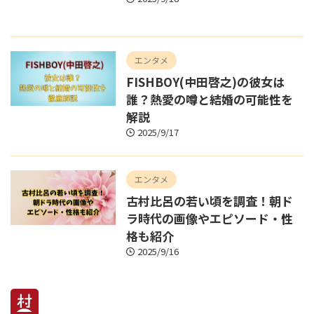
エンタメ
FISHBOY(中田啓之)の彼女は
誰？熱愛の噂と結婚の可能性を
解説
2025/9/17
エンタメ
古村比呂の若い頃を調査！朝ド
ラ時代の画像やエピソード・性
格も紹介
2025/9/16