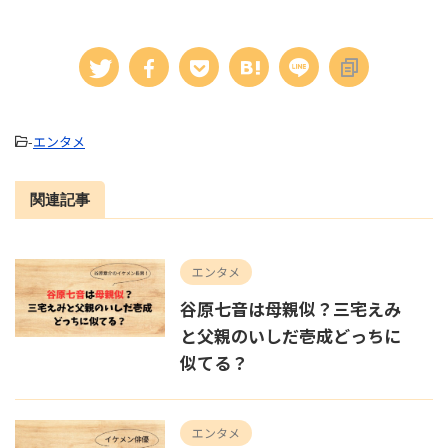
-
エンタメ
関連記事
エンタメ
谷原七音は母親似？三宅えみ
と父親のいしだ壱成どっちに
似てる？
エンタメ