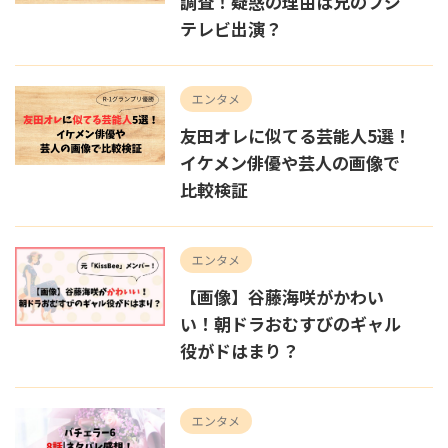
調査！疑惑の理由は兄のフジ
テレビ出演？
エンタメ
友田オレに似てる芸能人5選！
イケメン俳優や芸人の画像で
比較検証
エンタメ
【画像】谷藤海咲がかわい
い！朝ドラおむすびのギャル
役がドはまり？
エンタメ