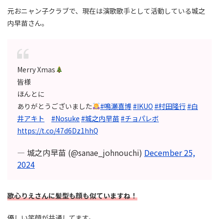
元おニャン子クラブで、現在は演歌歌手として活動している城之
内早苗さん。
Merry Xmas
皆様
ほんとに
ありがとうございました
#鳴瀬喜博
#IKUO
#村田隆行
#白
井アキト
#Nosuke
#城之内早苗
#チョパレボ
https://t.co/47d6Dz1hhQ
— 城之内早苗 (@sanae_johnouchi)
December 25,
2024
歌心りえさんに髪型も顔も似ていますね！
優しい笑顔が共通してます。