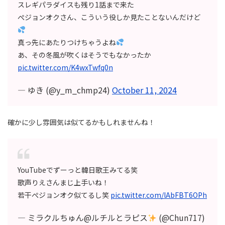
スレギパラダイスも残り1話まで来た
ぺジョンオクさん、こういう役しか見たことないんだけど
真っ先にあたりつけちゃうよね
あ、その冬風が吹くはそうでもなかったか
pic.twitter.com/K4wxTwfq0n
— ゆき (@y_m_chmp24)
October 11, 2024
確かに少し雰囲気は似てるかもしれませんね！
YouTubeでずーっと韓日歌王みてる笑
歌声りえさんまじ上手いね！
若干ぺジョンオク似てるし笑
pic.twitter.com/lAbFBT6OPh
— ミラクルちゅん@ルチルとラピス
(@Chun717)