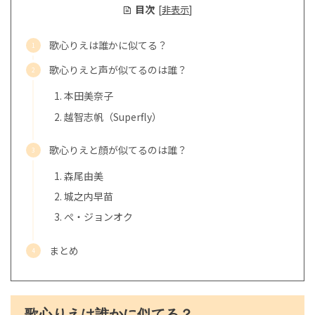
目次
[
非表示
]
歌心りえは誰かに似てる？
歌心りえと声が似てるのは誰？
本田美奈子
越智志帆（Superfly）
歌心りえと顔が似てるのは誰？
森尾由美
城之内早苗
ぺ・ジョンオク
まとめ
歌心りえは誰かに似てる？