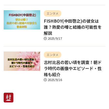
エンタメ
FISHBOY(中田啓之)の彼女は
誰？熱愛の噂と結婚の可能性を
解説
2025/9/17
エンタメ
古村比呂の若い頃を調査！朝ド
ラ時代の画像やエピソード・性
格も紹介
2025/9/16