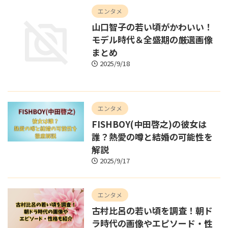
エンタメ
山口智子の若い頃がかわいい！
モデル時代＆全盛期の厳選画像
まとめ
2025/9/18
エンタメ
FISHBOY(中田啓之)の彼女は
誰？熱愛の噂と結婚の可能性を
解説
2025/9/17
エンタメ
古村比呂の若い頃を調査！朝ド
ラ時代の画像やエピソード・性