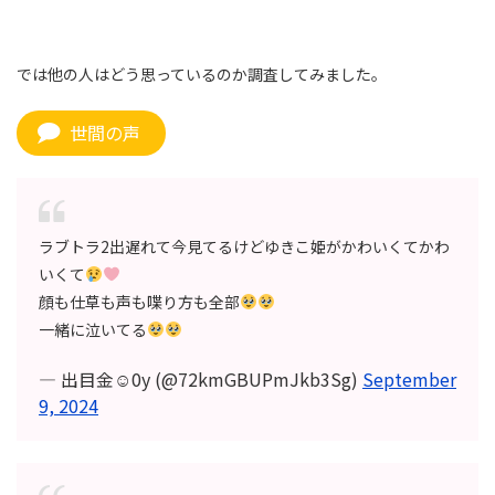
では他の人はどう思っているのか調査してみました。
世間の声
ラブトラ2出遅れて今見てるけどゆきこ姫がかわいくてかわ
いくて
顔も仕草も声も喋り方も全部
一緒に泣いてる
— 出目金☺︎0y (@72kmGBUPmJkb3Sg)
September
9, 2024