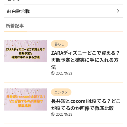
紅白歌合戦
新着記事
暮らし
ZARAディズニーどこで買える？
再販予定と確実に手に入れる方
法
2025/9/23
エンタメ
長井短とcocomiは似てる？どこ
が似てるのか画像で徹底比較
2025/9/19