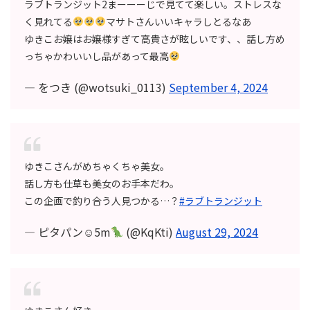
ラブトランジット2まーーーじで見てて楽しい。ストレスな
く見れてる
マサトさんいいキャラしとるなあ
ゆきこお嬢はお嬢様すぎて高貴さが眩しいです、、話し方め
っちゃかわいいし品があって最高
— をつき (@wotsuki_0113)
September 4, 2024
ゆきこさんがめちゃくちゃ美女。
話し方も仕草も美女のお手本だわ。
この企画で釣り合う人見つかる…？
#ラブトランジット
— ピタパン☺︎5m
(@KqKti)
August 29, 2024