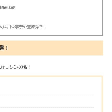
徹底比較
人は川栄李奈や笠原秀幸！
選！
はこちらの3名！