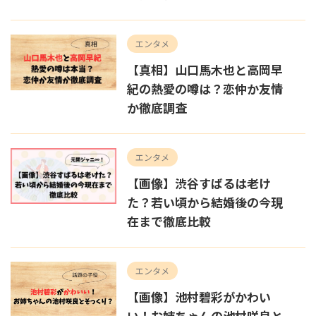
エンタメ
【真相】山口馬木也と高岡早
紀の熱愛の噂は？恋仲か友情
か徹底調査
エンタメ
【画像】渋谷すばるは老け
た？若い頃から結婚後の今現
在まで徹底比較
エンタメ
【画像】池村碧彩がかわい
い！お姉ちゃんの池村咲良と