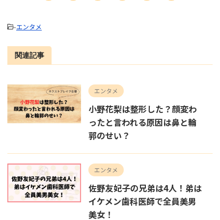
-
エンタメ
関連記事
エンタメ
小野花梨は整形した？顔変わ
ったと言われる原因は鼻と輪
郭のせい？
エンタメ
佐野友妃子の兄弟は4人！弟は
イケメン歯科医師で全員美男
美女！