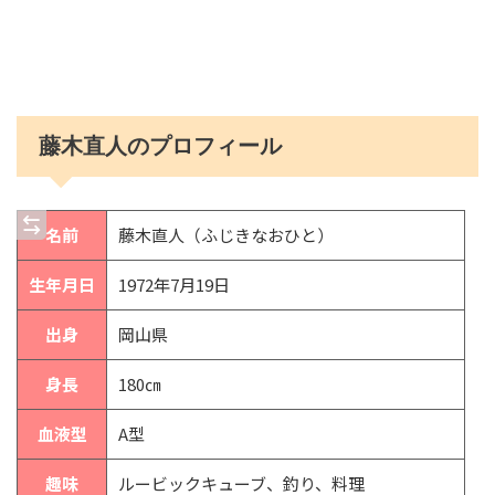
藤木直人のプロフィール
名前
藤木直人（ふじきなおひと）
生年月日
1972年7月19日
出身
岡山県
身長
180㎝
血液型
A型
趣味
ルービックキューブ、釣り、料理