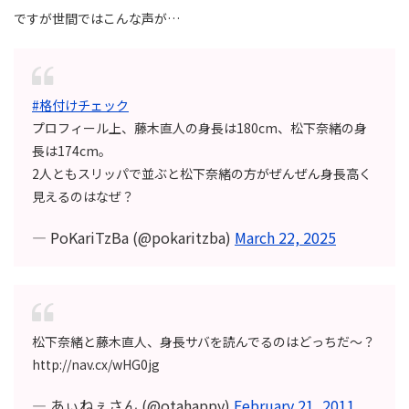
ですが世間ではこんな声が…
#格付けチェック
プロフィール上、藤木直人の身長は180cm、松下奈緒の身
長は174cm。
2人ともスリッパで並ぶと松下奈緒の方がぜんぜん身長高く
見えるのはなぜ？
— PoKariTzBa (@pokaritzba)
March 22, 2025
松下奈緒と藤木直人、身長サバを読んでるのはどっちだ～？
http://nav.cx/wHG0jg
— あぃねぇさん (@otahappy)
February 21, 2011