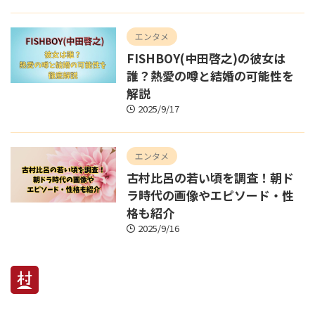
エンタメ
FISHBOY(中田啓之)の彼女は
誰？熱愛の噂と結婚の可能性を
解説
2025/9/17
エンタメ
古村比呂の若い頃を調査！朝ド
ラ時代の画像やエピソード・性
格も紹介
2025/9/16