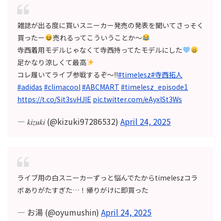
雑誌が出る度に買いスニーカー発売の発表を聞いてさっそく
買ったー
売れるってこういうことか〜
寺西着用モデルじゃなくて寺西持ってたモデルにした
足かなり涼しくて最高
コレ履いてライブ参戦するぞ〜!!
#timelesz
#寺西拓人
#adidas
#climacool
#ABCMART
#timelesz_episode1
https://t.co/Sit3svHJIE
pic.twitter.com/eAyxlSt3Ws
— 𝑘𝑖𝑧𝑢𝑘𝑖 (@kizuki97286532)
April 24, 2025
ライブ用の白スニーカーずっと悩んでたからtimeleszコラ
ボありがたすぎた…！帰りがけに即買った
— お湯 (@oyumushin)
April 24, 2025