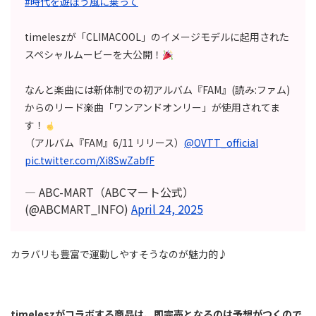
#時代を遊ぼう風に乗って
timeleszが「CLIMACOOL」のイメージモデルに起用された
スペシャルムービーを大公開！
なんと楽曲には新体制での初アルバム『FAM』(読み:ファム)
からのリード楽曲「ワンアンドオンリー」が使用されてま
す！
（アルバム『FAM』6/11 リリース）
@OVTT_official
pic.twitter.com/Xi8SwZabfF
— ABC-MART（ABCマート公式）
(@ABCMART_INFO)
April 24, 2025
カラバリも豊富で運動しやすそうなのが魅力的♪
timeleszがコラボする商品は
、
即完売となるのは予想がつくので